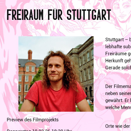
FreiRaum für Stuttgart
Stuttgart – 
lebhafte sub
Freiräume ge
Herkunft ge
Gerade solc
Der Filmemac
neben seinem
gewährt. Er 
welche Mens
Preview des Filmprojekts
Orte wie der