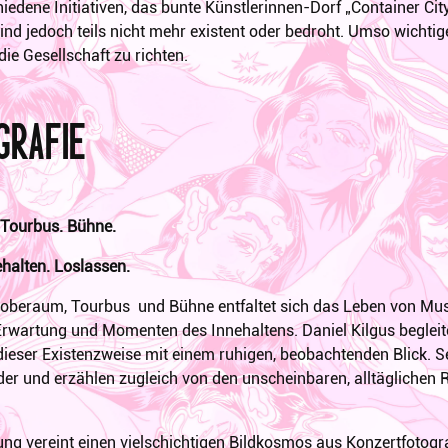
iedene Initiativen, das bunte Künstlerinnen-Dorf „Container City
nd jedoch teils nicht mehr existent oder bedroht. Umso wichtiger
die Gesellschaft zu richten.
grafie
Tourbus. Bühne.
halten. Loslassen.
oberaum, Tourbus und Bühne entfaltet sich das Leben von Mus
rwartung und Momenten des Innehaltens. Daniel Kilgus begleite
dieser Existenzweise mit einem ruhigen, beobachtenden Blick. 
lder und erzählen zugleich von den unscheinbaren, alltäglichen 
lung vereint einen vielschichtigen Bildkosmos aus Konzertfotog