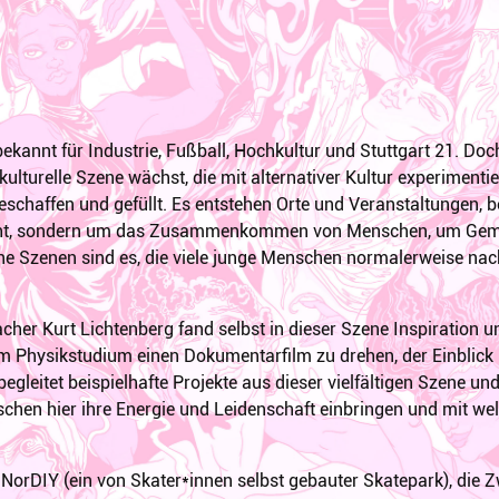
bekannt für Industrie, Fußball, Hochkultur und Stuttgart 21. Do
kulturelle Szene wächst, die mit alternativer Kultur experimenti
schaffen und gefüllt. Es entstehen Orte und Veranstaltungen, b
ht, sondern um das Zusammenkommen von Menschen, um Gemei
he Szenen sind es, die viele junge Menschen normalerweise nach
her Kurt Lichtenberg fand selbst in dieser Szene Inspiration u
 Physikstudium einen Dokumentarfilm zu drehen, der Einblick in
begleitet beispielhafte Projekte aus dieser vielfältigen Szene un
chen hier ihre Energie und Leidenschaft einbringen und mit w
 NorDIY (ein von Skater*innen selbst gebauter Skatepark), die