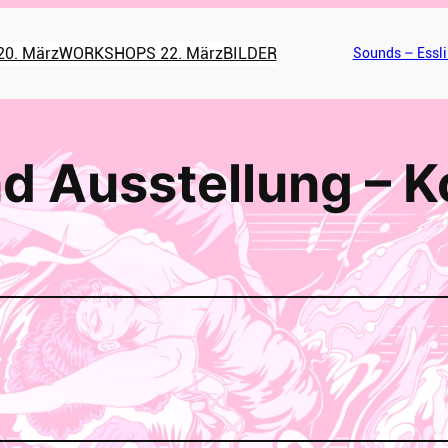
0. März
WORKSHOPS 22. März
BILDER
Sounds – Essli
d Ausstellung – K