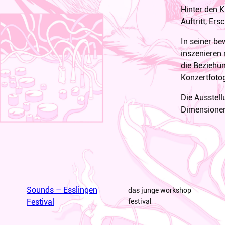
Hinter den K
Auftritt, Er
In seiner b
inszenieren 
die Beziehu
Konzertfotog
Die Ausstell
Dimensionen
Sounds – Esslingen
das junge workshop
Festival
festival